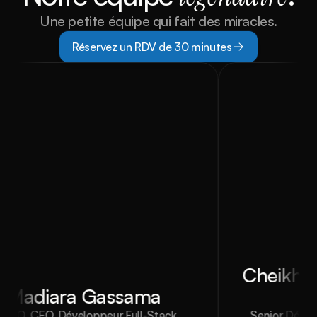
Une petite équipe qui fait des miracles.
Réservez un RDV de 30 minutes
Cheikh A
Madiara Gassama
TO
, CEO, Développeur Full-Stack
Senior Dévelop