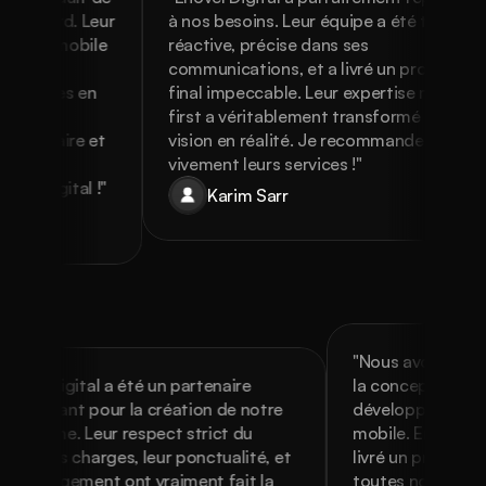
emps record. Leur 
à nos besoins. Leur équipe a été très 
oppement mobile 
réactive, précise dans ses 
acité à 
communications, et a livré un produit 
 innovantes en 
final impeccable. Leur expertise mobil
alent et 
first a véritablement transformé notre 
ation claire et 
vision en réalité. Je recommande 
luer. Je 
vivement leurs services !"
novel Digital !"
Karim Sarr
"Nous avons choisi E
vel Digital a été un partenaire 
la conception UX/UI 
erminant pour la création de notre 
développement de n
eforme. Leur respect strict du 
mobile. En moins de 
er des charges, leur ponctualité, et 
livré un produit fini
r engagement ont vraiment fait la 
toutes nos attentes