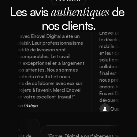
Les avis
authentiques
 de 
nos clients.
Enovel Digital a joué
vailler avec Enovel Digital a été un 
le développement d
table plaisir. Leur professionnalisme 
mobile. Leur rigueur,
eur rapidité de livraison sont 
et leur capacité à 
sque incomparables. Le travail 
solutions innovante
rni était exceptionnel et a largement 
collaboration très 
assé nos attentes. Nous sommes 
final est un véritab
 satisfaits du résultat et nous 
nous prévoyons de t
isageons de collaborer avec eux sur 
encore longtemps. 
tres projets à l'avenir. Merci Enovel 
Enovel Digital pour l
tal pour votre excellent travail !"
dévouement !
Sophie Guèye
Ousmane Fall
tre mission, 
nir un produit de 
"Enovel Digital a parfaitement répondu