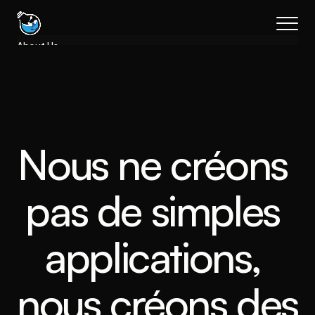
About Us
Results
Services
Process
FAQs
Nous ne créons 
Book a call
pas de simples 
applications, 
nous créons des 