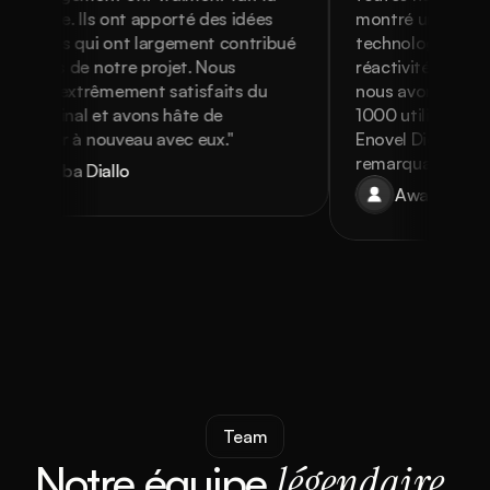
érence. Ils ont apporté des idées 
montré une maîtrise
atrices qui ont largement contribué 
technologies mobil
succès de notre projet. Nous 
réactivité. Grâce à l
mes extrêmement satisfaits du 
nous avons pu attei
ltat final et avons hâte de 
1000 utilisateurs r
laborer à nouveau avec eux."
Enovel Digital pour c
remarquable !"
Bamba Diallo
Awa Ndiaye
Team
Notre équipe 
légendaire
.